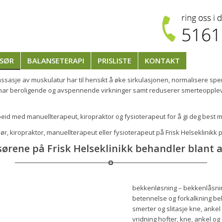
SØR
BALANSETERAPI
PRISLISTE
KONTAKT
ssasje av muskulatur har til hensikt å øke sirkulasjonen, normalisere sp
n har beroligende og avspennende virkninger samt reduserer smerteopplev
beid med manuellterapeut, kiropraktor og fysioterapeut for å gi deg best mu
ør, kiropraktor, manuellterapeut eller fysioterapeut på Frisk Helseklinikk 
ørene på Frisk Helseklinikk behandler blant 
bekkenløsning – bekkenlåsni
betennelse og forkalkning be
smerter og slitasje kne, ankel
vridning hofter, kne, ankel og 