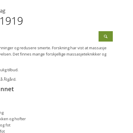
enninger og redusere smerte. Forskning har vist at massasje
elsen. Det finnes mange forskjellige massasjeteknikker og
lig tilbud.
på Ålgård.
annet
ng
kken og hofter
 og fot
fot