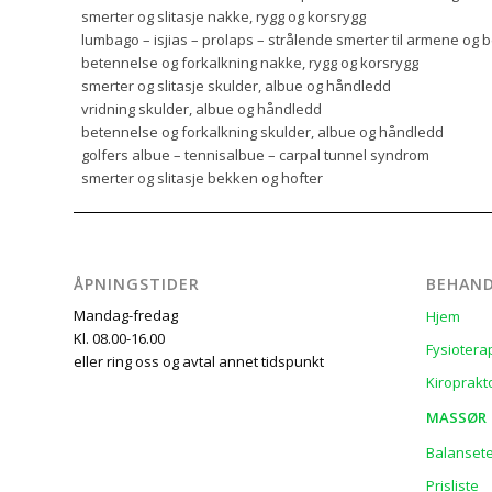
smerter og slitasje nakke, rygg og korsrygg
lumbago – isjias – prolaps – strålende smerter til armene og 
betennelse og forkalkning nakke, rygg og korsrygg
smerter og slitasje skulder, albue og håndledd
vridning skulder, albue og håndledd
betennelse og forkalkning skulder, albue og håndledd
golfers albue – tennisalbue – carpal tunnel syndrom
smerter og slitasje bekken og hofter
ÅPNINGSTIDER
BEHAND
Mandag-fredag
Hjem
Kl. 08.00-16.00
Fysiotera
eller ring oss og avtal annet tidspunkt
Kiroprakt
MASSØR
Balansete
Prisliste