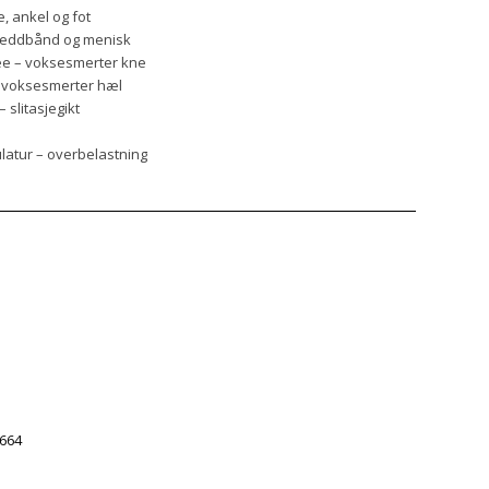
, ankel og fot
 leddbånd og menisk
ee – voksesmerter kne
 – voksesmerter hæl
 slitasjegikt
ulatur – overbelastning
 664