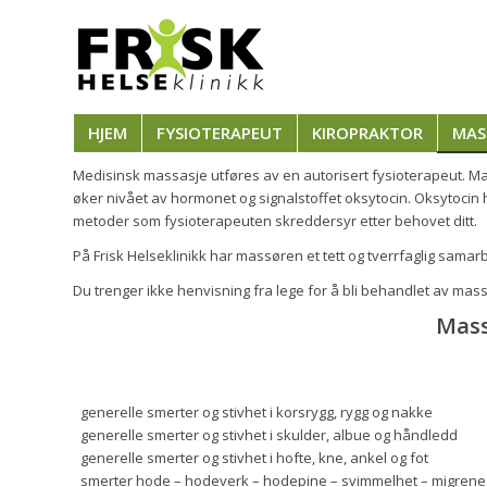
HJEM
FYSIOTERAPEUT
KIROPRAKTOR
MAS
Medisinsk massasje utføres av en autorisert fysioterapeut. Ma
øker nivået av hormonet og signalstoffet oksytocin. Oksytoci
metoder som fysioterapeuten skreddersyr etter behovet ditt.
På Frisk Helseklinikk har massøren et tett og tverrfaglig samar
Du trenger ikke henvisning fra lege for å bli behandlet av mass
Mass
generelle smerter og stivhet i korsrygg, rygg og nakke
generelle smerter og stivhet i skulder, albue og håndledd
generelle smerter og stivhet i hofte, kne, ankel og fot
smerter hode – hodeverk – hodepine – svimmelhet – migrene