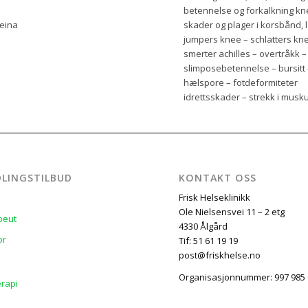
betennelse og forkalkning kne
beina
skader og plager i korsbånd,
jumpers knee – schlatters kn
smerter achilles – overtråkk
slimposebetennelse – bursitt –
hælspore – fotdeformiteter
idrettsskader – strekk i musk
LINGSTILBUD
KONTAKT OSS
Frisk Helseklinikk
Ole Nielsensvei 11 – 2 etg
peut
4330 Ålgård
or
Tif: 51 61 19 19
post@friskhelse.no
Organisasjonnummer: 997 985
rapi